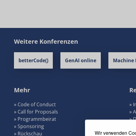
Weitere Konferenzen
betterCode()
GenAI online
Machine 
Mehr
Re
» Code of Conduct
» 
» Call for Proposals
» 
» Programmbeirat
» 
» Sponsoring
» 
Wir verwenden Coo
» Rückschau
» 