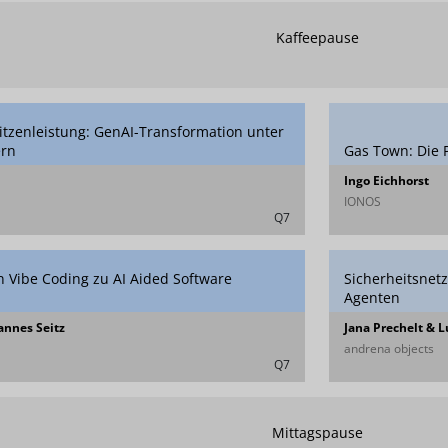
Kaffeepause
itzenleistung: GenAI-Transformation unter
ern
Gas Town: Die 
Ingo Eichhorst
IONOS
Q7
n Vibe Coding zu AI Aided Software
Sicherheitsnetz
Agenten
annes Seitz
Jana Prechelt & 
andrena objects
Q7
Mittagspause