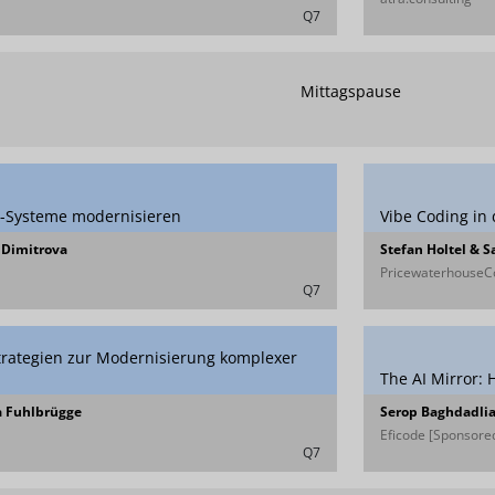
Q7
Mittagspause
cy-Systeme modernisieren
Vibe Coding in 
 Dimitrova
Stefan Holtel & 
PricewaterhouseC
Q7
 Strategien zur Modernisierung komplexer
The AI Mirror:
a Fuhlbrügge
Serop Baghdadli
Eficode [Sponsored
Q7