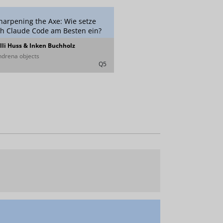
harpening the Axe: Wie setze
ch Claude Code am Besten ein?
illi Huss & Inken Buchholz
ndrena objects
Q5