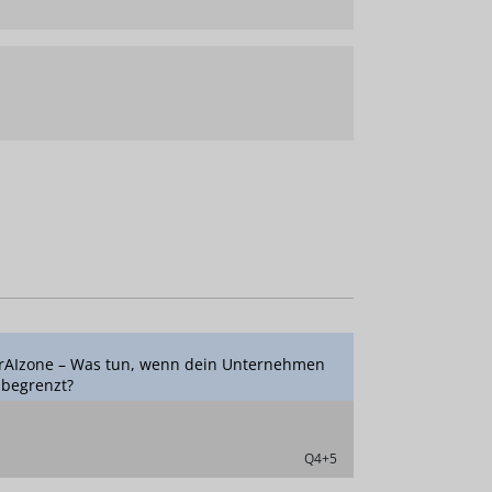
grAIzone – Was tun, wenn dein Unternehmen
 begrenzt?
Q4+5