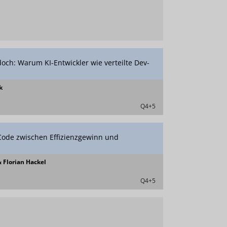
och: Warum KI-Entwickler wie verteilte Dev-
n
k
Q4+5
 Code zwischen Effizienzgewinn und
 Florian Hackel
Q4+5