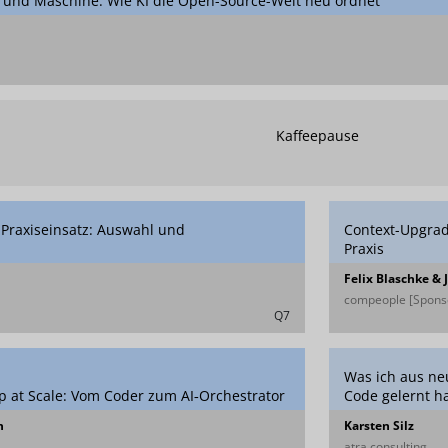
und Maschine: Wie KI die Open-Source-Welt neu ordnet
Kaffeepause
Praxiseinsatz: Auswahl und
Context-Upgrad
Praxis
Felix Blaschke & 
compeople [Sponso
Q7
Was ich aus n
p at Scale: Vom Coder zum AI‑Orchestrator
Code gelernt h
n
Karsten Silz
atra.consulting