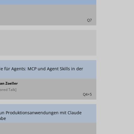
Q7
e für Agents: MCP und Agent Skills in der
Jan Zoeller
red Talk]
Q4+5
eun Produktionsanwendungen mit Claude
abe