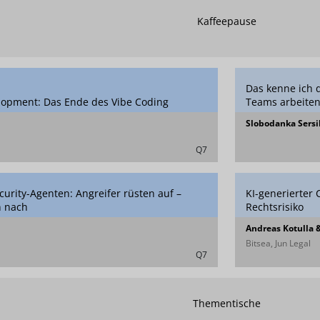
Kaffeepause
Das kenne ich d
lopment: Das Ende des Vibe Coding
Teams arbeite
Slobodanka Sersi
Q7
curity-Agenten: Angreifer rüsten auf –
KI-generierter
n nach
Rechtsrisiko
Andreas Kotulla &
Bitsea, Jun Legal
Q7
Thementische