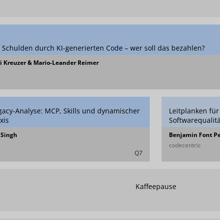
 Schulden durch KI-generierten Code – wer soll das bezahlen?
i Kreuzer & Mario-Leander Reimer
gacy-Analyse: MCP, Skills und dynamischer
Leitplanken fü
xis
Softwarequalitä
 Singh
Benjamin Font P
codecentric
Q7
Kaffeepause