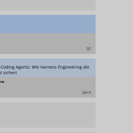
Q7
r Coding Agents: Wie Harness Engineering die
t sichert
era
Q4+5