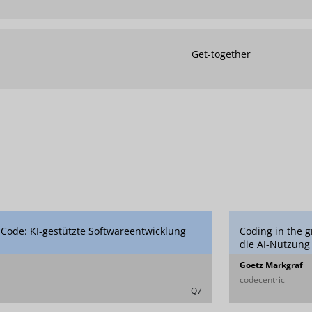
Get-together
Code: KI-gestützte Softwareentwicklung
Coding in the 
die AI-Nutzung
Goetz Markgraf
codecentric
Q7