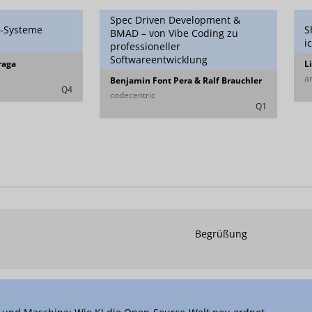
Spec Driven Development &
y-Systeme
S
BMAD – von Vibe Coding zu
i
professioneller
Softwareentwicklung
raga
L
a
Benjamin Font Pera & Ralf Brauchler
Q4
codecentric
Q1
Begrüßung