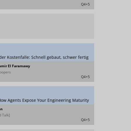
Q4+5
der Kostenfalle: Schnell gebaut, schwer fertig
Samir El Faramawy
oopers
Q4+5
 How Agents Expose Your Engineering Maturity
an
 Talk]
Q4+5