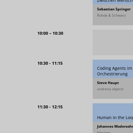
Zwischen Mensch 
Sebastian Springer
Rohde & Schwarz
10:00 – 10:30
10:30 - 11:15
Coding Agents im 
Orchestrierung
Steve Haupt
andrena objects
11:30 - 12:15
Human in the Loo
Johannes Modersoh
Hermes