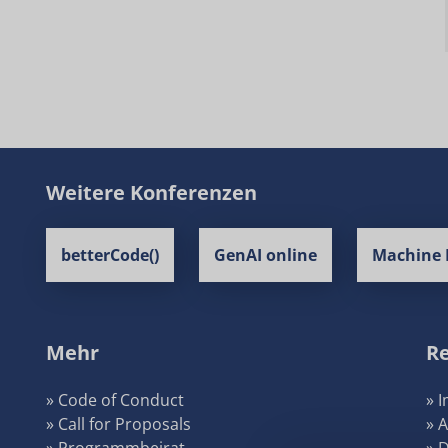
Weitere Konferenzen
betterCode()
GenAI online
Machine 
Mehr
Re
» Code of Conduct
» 
» Call for Proposals
» 
» Programmbeirat
» 