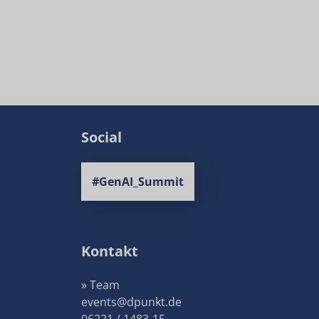
Social
#GenAI_Summit
Kontakt
» Team
events@dpunkt.de
06221 / 1483-15