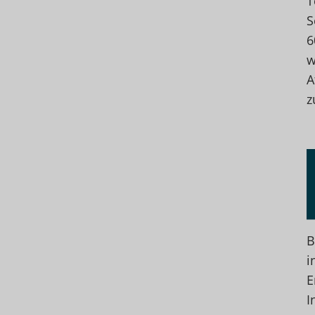
T
S
6
w
A
z
B
i
E
I