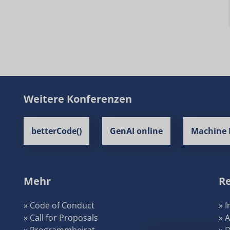
Weitere Konferenzen
betterCode()
GenAI online
Machine 
Mehr
Re
» Code of Conduct
» 
» Call for Proposals
» 
» Programmbeirat
» 