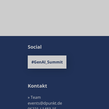
Social
#GenAI_Summit
Kontakt
» Team
events@dpunkt.de
06221 / 1483-15