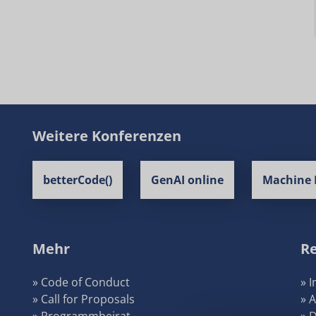
Weitere Konferenzen
betterCode()
GenAI online
Machine 
Mehr
Re
» Code of Conduct
» 
» Call for Proposals
» 
» Programmbeirat
» 