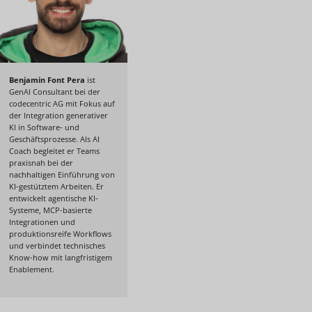
Benjamin Font Pera
ist
GenAI Consultant bei der
codecentric AG mit Fokus auf
der Integration generativer
KI in Software- und
Geschäftsprozesse. Als AI
Coach begleitet er Teams
praxisnah bei der
nachhaltigen Einführung von
KI-gestütztem Arbeiten. Er
entwickelt agentische KI-
Systeme, MCP-basierte
Integrationen und
produktionsreife Workflows
und verbindet technisches
Know-how mit langfristigem
Enablement.