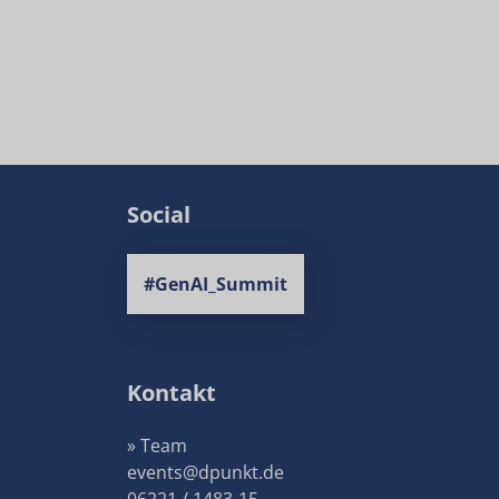
Social
#GenAI_Summit
Kontakt
» Team
events@dpunkt.de
06221 / 1483-15