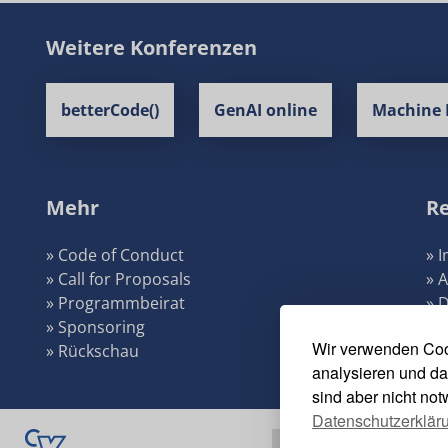
Weitere Konferenzen
betterCode()
GenAI online
Machine 
Mehr
Re
» Code of Conduct
» 
» Call for Proposals
» 
» Programmbeirat
» 
» Sponsoring
» 
Wir verwenden Coo
» Rückschau
» 
analysieren und da
sind aber nicht no
Datenschutzerklär